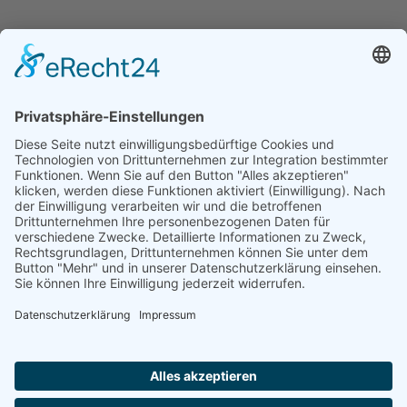
Let’s work
together
Let’s work
together
Friseur & Kosmetikinnung
westlicher Bodensee
Geschäftsstelle
Karl-Bücheler-Straße 8
78315 Radolfzell am Bodensee